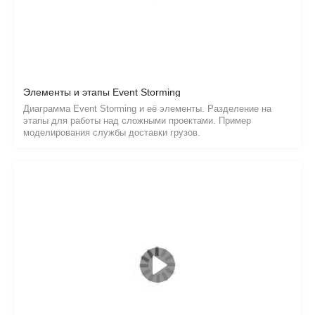
Элементы и этапы Event Storming
Диаграмма Event Storming и её элементы. Разделение на
этапы для работы над сложными проектами. Пример
моделирования службы доставки грузов.
DDD и Event Driven архитектура
Моделирование предметной области бизнеса в DDD. Домены
и поддомены. Event Driven архитектура слабосвязанных
модулей. Практика Event Storming для построения цепочек
команд и событий.