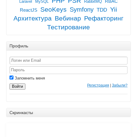
PHP
PSR
RBAC
Laravel
MySQL
RabbitMQ
SeoKeys
Yii
Symfony
TDD
ReactJS
Архитектура
Вебинар
Рефакторинг
Тестирование
Профиль
Запомнить меня
Регистрация
|
Забыли?
Войти
Скринкасты