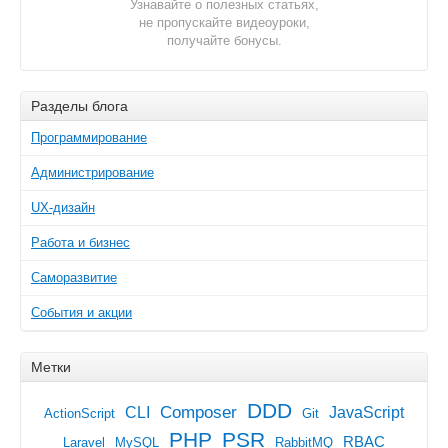
Узнавайте о полезных статьях,
не пропускайте видеоуроки,
получайте бонусы.
Разделы блога
Программирование
Администрирование
UX-дизайн
Работа и бизнес
Саморазвитие
События и акции
Метки
DDD
Composer
CLI
JavaScript
ActionScript
Git
PHP
PSR
RBAC
Laravel
MySQL
RabbitMQ