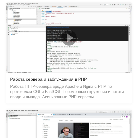
Работа сервера и заблуждения в PHP
Работа HTTP-сервера вроде Apache и Nginx с PHP по
протоколам CGI и FastCGI. Переменные окружения и потоки
ввода и вывода. Асинхронные PHP-серверы.