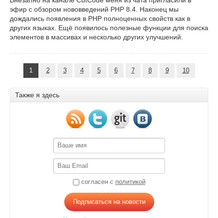
Внезапно на канале CutCode меня из чата пригласили в
эфир с обзором нововведений PHP 8.4. Наконец мы
дождались появления в PHP полноценных свойств как в
других языках. Ещё появилось полезные функции для поиска
элементов в массивах и несколько других улучшений.
1
2
3
4
5
6
7
8
9
10
Также я здесь
согласен с
политикой
Подписаться на новости