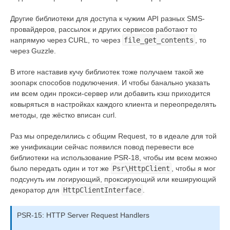
Другие библиотеки для доступа к чужим API разных SMS-
провайдеров, рассылок и других сервисов работают то
напрямую через CURL, то через
file_get_contents
, то
через Guzzle.
В итоге наставив кучу библиотек тоже получаем такой же
зоопарк способов подключения. И чтобы банально указать
им всем один прокси-сервер или добавить кэш приходится
ковыряться в настройках каждого клиента и переопределять
методы, где жёстко вписан curl.
Раз мы определились с общим Request, то в идеале для той
же унификации сейчас появился повод перевести все
библиотеки на использование PSR-18, чтобы им всем можно
было передать один и тот же
Psr\HttpClient
, чтобы я мог
подсунуть им логирующий, проксирующий или кеширующий
декоратор для
HttpClientInterface
.
PSR-15: HTTP Server Request Handlers