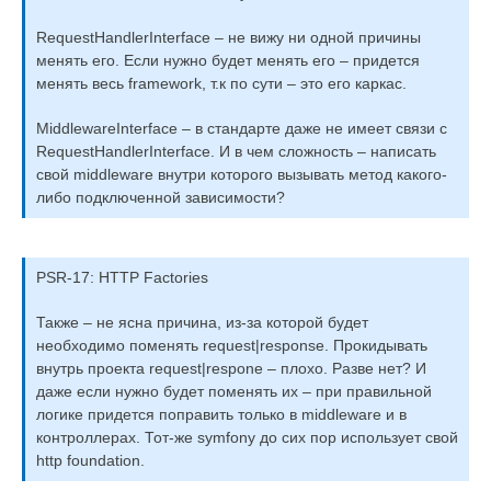
RequestHandlerInterface – не вижу ни одной причины
менять его. Если нужно будет менять его – придется
менять весь framework, т.к по сути – это его каркас.
MiddlewareInterface – в стандарте даже не имеет связи с
RequestHandlerInterface. И в чем сложность – написать
свой middleware внутри которого вызывать метод какого-
либо подключенной зависимости?
PSR-17: HTTP Factories
Также – не ясна причина, из-за которой будет
необходимо поменять request|response. Прокидывать
внутрь проекта request|respone – плохо. Разве нет? И
даже если нужно будет поменять их – при правильной
логике придется поправить только в middleware и в
контроллерах. Тот-же symfony до сих пор использует свой
http foundation.