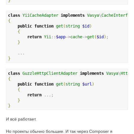
}
class
YiiCacheAdapter
implements
Vasya
\
CacheInterfac
{
public
function
get
(
string
$id
)
{
return
Yii
::
$app
->
cache
->
get
(
$id
)
; 

}
}
class
GuzzleHttpClientAdapter
implements
Vasya
\
HttpC
{
public
function
get
(
string
$url
)
{
return
 ...; 

}
}
И всё работает.
Но проекты обычно большие. И так через Composer я