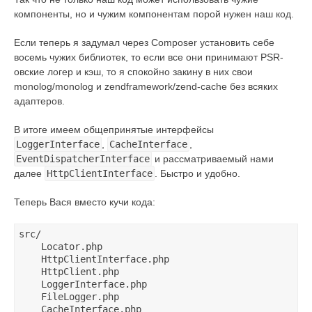
компоненты, но и чужим компонентам порой нужен наш код.
Если теперь я задумал через Composer установить себе
восемь чужих библиотек, то если все они принимают PSR-
овские логер и кэш, то я спокойно закину в них свои
monolog/monolog и zendframework/zend-cache без всяких
адаптеров.
В итоге имеем общепринятые интерфейсы
LoggerInterface
,
CacheInterface
,
EventDispatcherInterface
и рассматриваемый нами
далее
HttpClientInterface
. Быстро и удобно.
Теперь Вася вместо кучи кода:
src/

    Locator.php

    HttpClientInterface.php

    HttpClient.php

    LoggerInterface.php

    FileLogger.php

    CacheInterface.php
