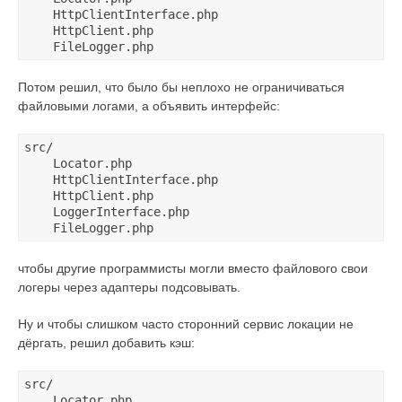
    HttpClientInterface.php

    HttpClient.php

Потом решил, что было бы неплохо не ограничиваться
файловыми логами, а объявить интерфейс:
src/

    Locator.php

    HttpClientInterface.php

    HttpClient.php

    LoggerInterface.php

чтобы другие программисты могли вместо файлового свои
логеры через адаптеры подсовывать.
Ну и чтобы слишком часто сторонний сервис локации не
дёргать, решил добавить кэш:
src/

    Locator.php
