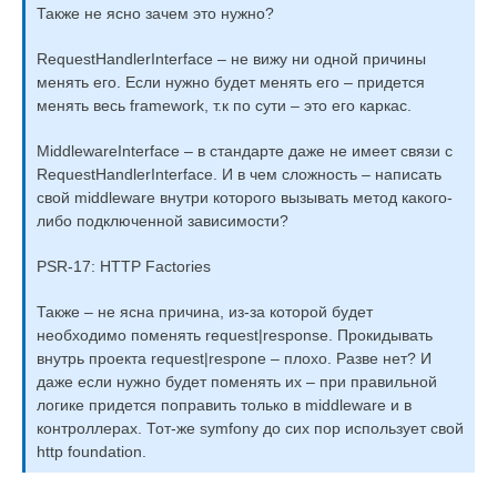
Также не ясно зачем это нужно?
RequestHandlerInterface – не вижу ни одной причины
менять его. Если нужно будет менять его – придется
менять весь framework, т.к по сути – это его каркас.
MiddlewareInterface – в стандарте даже не имеет связи с
RequestHandlerInterface. И в чем сложность – написать
свой middleware внутри которого вызывать метод какого-
либо подключенной зависимости?
PSR-17: HTTP Factories
Также – не ясна причина, из-за которой будет
необходимо поменять request|response. Прокидывать
внутрь проекта request|respone – плохо. Разве нет? И
даже если нужно будет поменять их – при правильной
логике придется поправить только в middleware и в
контроллерах. Тот-же symfony до сих пор использует свой
http foundation.