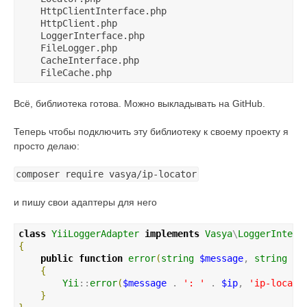
    HttpClientInterface.php

    HttpClient.php

    LoggerInterface.php

    FileLogger.php

    CacheInterface.php

Всё, библиотека готова. Можно выкладывать на GitHub.
Теперь чтобы подключить эту библиотеку к своему проекту я
просто делаю:
composer require vasya/ip-locator
и пишу свои адаптеры для него
class
YiiLoggerAdapter
implements
Vasya
\
LoggerInterf
{
public
function
error
(
string
$message
, 
string
$i
{
Yii
::
error
(
$message
 . 
'
: 
'
 . 
$ip
, 
'
ip-locato
}