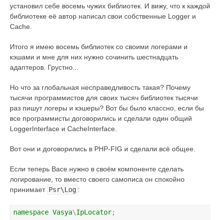
установил себе восемь чужих библиотек. И вижу, что к каждой
библиотеке её автор написал свои собственные Logger и
Cache.
Итого я имею восемь библиотек со своими логерами и
кэшами и мне для них нужно сочинить шестнадцать
адаптеров. Грустно...
Но что за глобальная несправедливость такая? Почему
тысячи программистов для своих тысяч библиотек тысячи
раз пишут логеры и кэшеры? Вот бы было классно, если бы
все программисты договорились и сделали один общий
LoggerInterface и CacheInterface.
Вот они и договорились в PHP-FIG и сделали всё общее.
Если теперь Васе нужно в своём компоненте сделать
логирование, то вместо своего самописа он спокойно
принимает
Psr\Log
:
namespace
Vasya
\
IpLocator
;
