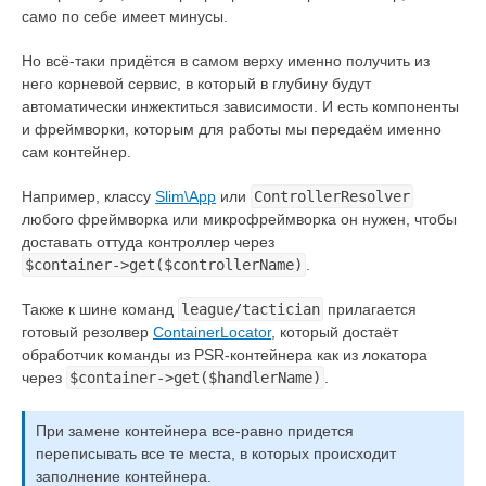
само по себе имеет минусы.
Но всё-таки придётся в самом верху именно получить из
него корневой сервис, в который в глубину будут
автоматически инжектиться зависимости. И есть компоненты
и фреймворки, которым для работы мы передаём именно
сам контейнер.
Например, классу
Slim\App
или
ControllerResolver
любого фреймворка или микрофреймворка он нужен, чтобы
доставать оттуда контроллер через
$container->get($controllerName)
.
Также к шине команд
league/tactician
прилагается
готовый резолвер
ContainerLocator
, который достаёт
обработчик команды из PSR-контейнера как из локатора
через
$container->get($handlerName)
.
При замене контейнера все-равно придется
переписывать все те места, в которых происходит
заполнение контейнера.