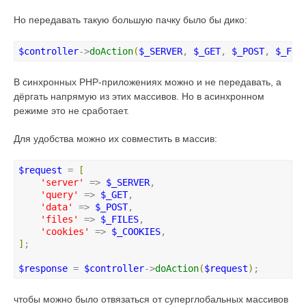
Но передавать такую большую пачку было бы дико:
$controller
->
doAction
(
$_SERVER
, 
$_GET
, 
$_POST
, 
$_FIL
В синхронных PHP-приложениях можно и не передавать, а
дёргать напрямую из этих массивов. Но в асинхронном
режиме это не сработает.
Для удобства можно их совместить в массив:
$request
 = 
[
'
server
'
 => 
$_SERVER
,

'
query
'
 => 
$_GET
,

'
data
'
 => 
$_POST
,

'
files
'
 => 
$_FILES
,

'
cookies
'
 => 
$_COOKIES
]
;

$response
 = 
$controller
->
doAction
(
$request
)
;
чтобы можно было отвязаться от суперглобальных массивов