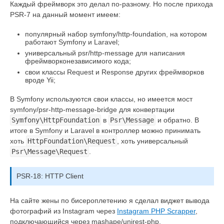
Каждый фреймворк это делал по-разному. Но после прихода
PSR-7 на данный момент имеем:
популярный набор symfony/http-foundation, на котором
работают Symfony и Laravel;
универсальный psr/http-message для написания
фреймворконезависимого кода;
свои классы Request и Response других фреймворков
вроде Yii;
В Symfony используются свои классы, но имеется мост
symfony/psr-http-message-bridge для конвертации
Symfony\HttpFoundation
в
Psr\Message
и обратно. В
итоге в Symfony и Laravel в контроллер можно принимать
хоть
HttpFoundation\Request
, хоть универсальный
Psr\Message\Request
.
PSR-18: HTTP Client
На сайте жены по бисероплетению я сделал виджет вывода
фотографий из Instagram через
Instagram PHP Scrapper
,
подключающийся через mashape/unirest-php.