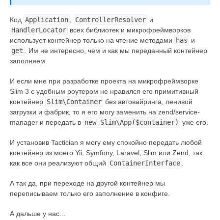
Код
Application
,
ControllerResolver
и
HandlerLocator
всех библиотек и микрофреймворков
использует контейнер только на чтение методами
has
и
get
. Им не интересно, чем и как мы переданный контейнер
заполняем.
И если мне при разработке проекта на микрофреймворке
Slim 3 с удобным роутером не нравился его примитивный
контейнер
Slim\Container
без автовайринга, ленивой
загрузки и фабрик, то я его могу заменить на zend/service-
manager и передать в
new Slim\App($container)
уже его.
И установив Tactician я могу ему спокойно передать любой
контейнер из моего Yii, Symfony, Laravel, Slim или Zend, так
как все они реализуют общий
ContainerInterface
.
А так да, при переходе на другой контейнер мы
переписываем только его заполнение в конфиге.
А дальше у нас...