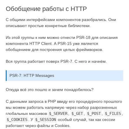
Обобщение работы с HTTP
С общими интерфейсами компонентов разобрались. Они
описывают простые конкретные библиотеки.
Из этой группы к ним можно отнести PSR-18 для описания
компонента HTTP Client. А PSR-15 уже является
обобщением для построения целых фреймворков.
Вся группа работает поверх PSR-7. С него и начнём.
PSR-7: HTTP Messages
Откуда всё это пошло и зачем понадобилось?
С данными запроса в PHP ввиду его процедурного прошлого
мы можем работать напрямую через набор разрозненных
глобальных массивов
$_SERVER
,
$_GET
,
$_POST
,
$_FILES
,
$_COOKIES
. У
$_SESSION
особый случай, так как сессии
работают через файлы и Cookies.