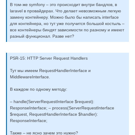
В том-же symfony – это происходит внутри бандлов, в
laravel в провайдерах. Что делает невозможным легкую
замену контейнеру. Можно было бы написать interface
для контейнера, но тут уже получится большой костыль –
все контейнеры биндят зависимости по разному и имеют
разный функционал. Разве нет?
PSR-15: HTTP Server Request Handlers
Тут мы имеем RequestHandlerInterface и
MiddlewareInterface.
В каждом по одному методу:
– handle(ServerRequestInterface $request):
ResponseInterface; – process(ServerRequestInterface
$request, RequestHandlerInterface $handler):
ResponseInterface;
Также – не ясно зачем это нужно?