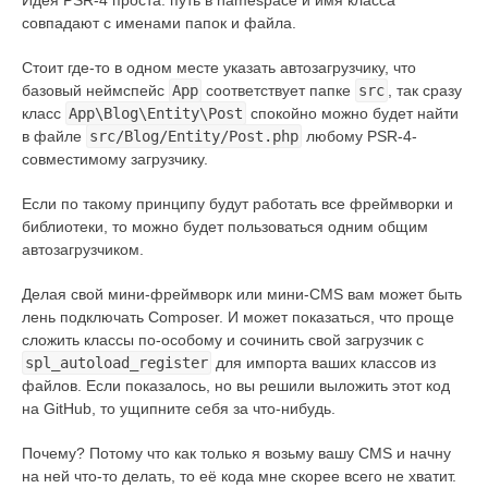
Идея PSR-4 проста: путь в namespace и имя класса
совпадают с именами папок и файла.
Стоит где-то в одном месте указать автозагрузчику, что
базовый неймспейс
App
соответствует папке
src
, так сразу
класс
App\Blog\Entity\Post
спокойно можно будет найти
в файле
src/Blog/Entity/Post.php
любому PSR-4-
совместимому загрузчику.
Если по такому принципу будут работать все фреймворки и
библиотеки, то можно будет пользоваться одним общим
автозагрузчиком.
Делая свой мини-фреймворк или мини-CMS вам может быть
лень подключать Composer. И может показаться, что проще
сложить классы по-особому и сочинить свой загрузчик с
spl_autoload_register
для импорта ваших классов из
файлов. Если показалось, но вы решили выложить этот код
на GitHub, то ущипните себя за что-нибудь.
Почему? Потому что как только я возьму вашу CMS и начну
на ней что-то делать, то её кода мне скорее всего не хватит.