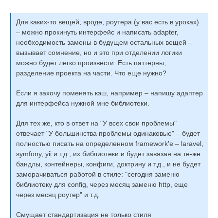
Для каких-то вещей, вроде, роутера (у вас есть в уроках)
– можно прокинуть интерфейс и написать adapter,
необходимость замены в будущем остальных вещей –
вызывает сомнение, но и это при отделении логики
можно будет легко произвести. Есть паттерны,
разделение проекта на части. Что еще нужно?
Если я захочу поменять кэш, например – напишу адаптер
для интерфейса нужной мне библиотеки.
Для тех же, кто в ответ на "У всех свои проблемы"
отвечает "У большинства проблемы одинаковые" – будет
полностью писать на определенном framework'е – laravel,
symfony, yii и.т.д., их библиотеки и будет завязан на те-же
бандлы, контейнеры, конфиги, доктрину и т.д., и не будет
заморачиваться работой в стиле: "сегодня заменю
библиотеку для config, через месяц заменю http, еще
через месяц роутер" и т.д.
Смущает стандартизация не только стиля