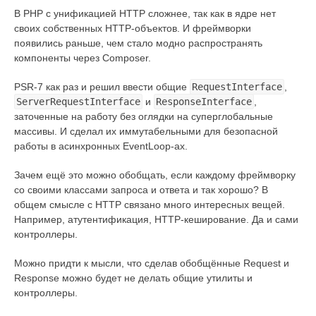
В PHP с унификацией HTTP сложнее, так как в ядре нет
своих собственных HTTP-объектов. И фреймворки
появились раньше, чем стало модно распространять
компоненты через Composer.
PSR-7 как раз и решил ввести общие
RequestInterface
,
ServerRequestInterface
и
ResponseInterface
,
заточенные на работу без оглядки на суперглобальные
массивы. И сделал их иммутабельными для безопасной
работы в асинхронных EventLoop-ах.
Зачем ещё это можно обобщать, если каждому фреймворку
со своими классами запроса и ответа и так хорошо? В
общем смысле с HTTP связано много интересных вещей.
Например, атутентификация, HTTP-кеширование. Да и сами
контроллеры.
Можно придти к мысли, что сделав обобщённые Request и
Response можно будет не делать общие утилиты и
контроллеры.