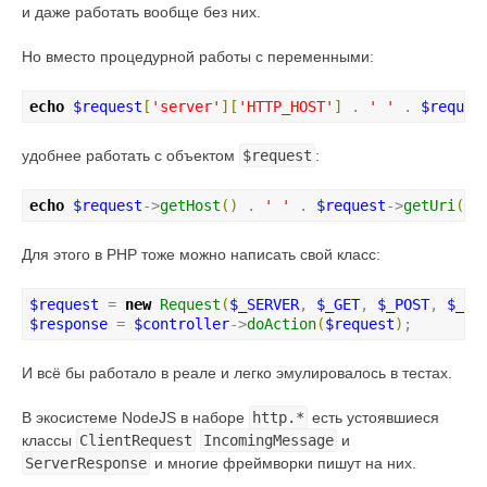
и даже работать вообще без них.
Но вместо процедурной работы с переменными:
echo
$request
[
'
server
'
]
[
'
HTTP_HOST
'
]
 . 
'
'
 . 
$reques
удобнее работать с объектом
$request
:
echo
$request
->
getHost
(
)
 . 
'
'
 . 
$request
->
getUri
(
)
;
Для этого в PHP тоже можно написать свой класс:
$request
 = 
new
Request
(
$_SERVER
, 
$_GET
, 
$_POST
, 
$_FI
$response
 = 
$controller
->
doAction
(
$request
)
;
И всё бы работало в реале и легко эмулировалось в тестах.
В экосистеме NodeJS в наборе
http.*
есть устоявшиеся
классы
ClientRequest
IncomingMessage
и
ServerResponse
и многие фреймворки пишут на них.