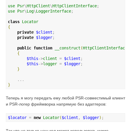
use
Psr
\
HttpClient
\
HttpClientInterface
use
Psr
\
Log
\
LoggerInterface
;

class
Locator
{
private
$client
;

private
$logger
;

public
function
__construct
(
HttpClientInterface
{
$this
->
client
 = 
$client
;

$this
->
logger
 = 
$logger
;

}
}
Теперь я могу передать ему любой PSR-совместимый клиент
и PSR-логер фреймворка напрямую без адаптеров:
$locator
 = 
new
Locator
(
$client
, 
$logger
)
;
Так что не только наш код может использовать чужие