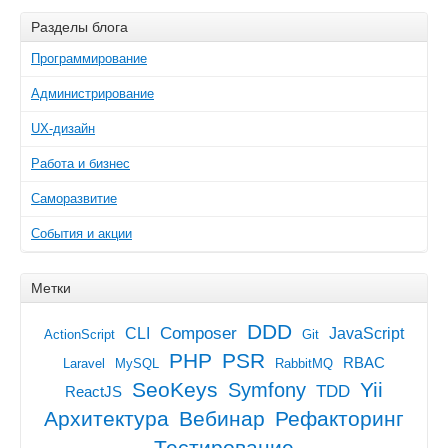
Разделы блога
Программирование
Администрирование
UX-дизайн
Работа и бизнес
Саморазвитие
События и акции
Метки
DDD
Composer
CLI
JavaScript
ActionScript
Git
PHP
PSR
RBAC
Laravel
MySQL
RabbitMQ
SeoKeys
Yii
Symfony
TDD
ReactJS
Архитектура
Вебинар
Рефакторинг