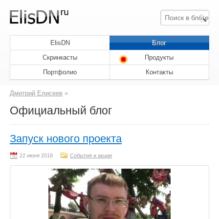
ElisDN
Блог
Скринкасты
Продукты
Портфолио
Контакты
Дмитрий Елисеев
»
Официальный блог
Запуск нового проекта
События и акции