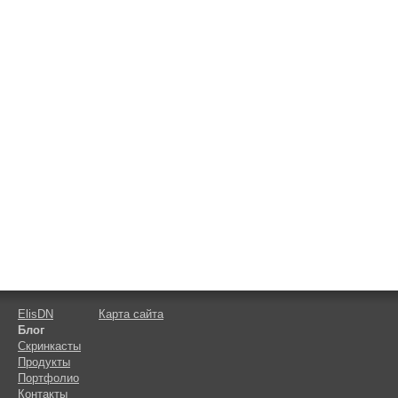
ElisDN
Карта сайта
Блог
Скринкасты
Продукты
Портфолио
Контакты