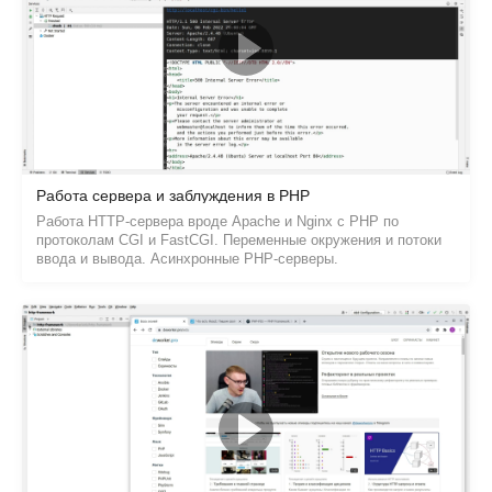
Работа сервера и заблуждения в PHP
Работа HTTP-сервера вроде Apache и Nginx с PHP по
протоколам CGI и FastCGI. Переменные окружения и потоки
ввода и вывода. Асинхронные PHP-серверы.