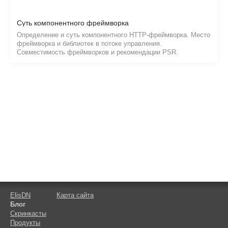
Суть компонентного фреймворка
Определение и суть компонентного HTTP-фреймворка. Место
фреймворка и библиотек в потоке управления.
Совместимость фреймворков и рекомендации PSR.
ElisDN
Карта сайта
Блог
Скринкасты
Продукты