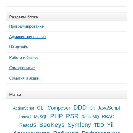
Разделы блога
Программирование
Администрирование
UX-дизайн
Работа и бизнес
Саморазвитие
События и акции
Метки
DDD
Composer
CLI
JavaScript
ActionScript
Git
PHP
PSR
RBAC
Laravel
MySQL
RabbitMQ
SeoKeys
Yii
Symfony
TDD
ReactJS